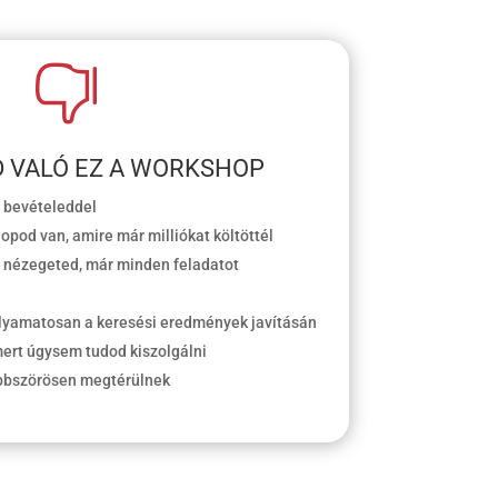

 VALÓ EZ A WORKSHOP
i bevételeddel
opod van, amire már milliókat költöttél
 nézegeted, már minden feladatot
olyamatosan a keresési eredmények javításán
mert úgysem tudod kiszolgálni
öbbszörösen megtérülnek