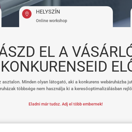
HELYSZÍN

Online workshop
ÁSZD EL A VÁSÁRL
 KONKURENSEID EL
sztalon. Minden olyan látogató, aki a konkurens webáruházba jut 
uházak többsége nem használja ki a keresőoptimalizálásban rejlő
Eladni már tudsz. Adj el több embernek!