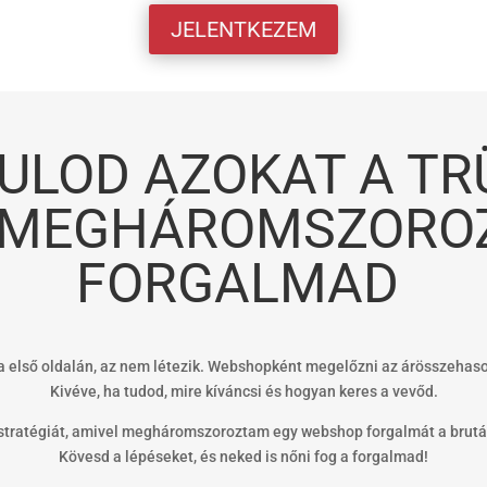
JELENTKEZEM
LOD AZOKAT A TR
 MEGHÁROMSZORO
FORGALMAD
sta első oldalán, az nem létezik. Webshopként megelőzni az árösszehaso
Kivéve, ha tudod, mire kíváncsi és hogyan keres a vevőd.
stratégiát, amivel megháromszoroztam egy webshop forgalmát a brutá
Kövesd a lépéseket, és neked is nőni fog a forgalmad!