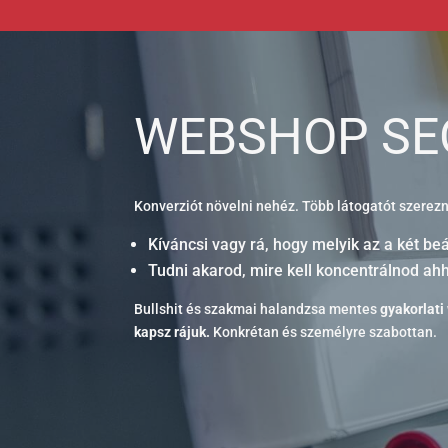
WEBSHOP SE
Konverziót növelni nehéz. Több látogatót szerezn
Kíváncsi vagy rá, hogy melyik az a két be
Tudni akarod, mire kell koncentrálnod 
Bullshit és szakmai halandzsa mentes
gyakorlati
kapsz rájuk.
Konkrétan és személyre szabottan.