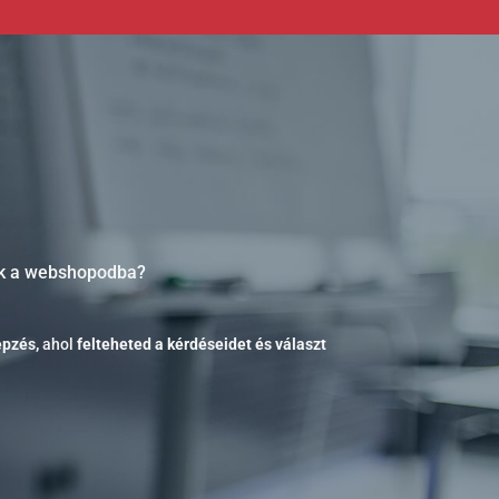
ezik a webshopodba?
épzés,
ahol
felteheted a kérdéseidet és választ