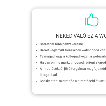

NEKED VALÓ EZ A 
Szeretnél több pénzt keresni
Bérelt vagy nyílt forráskódú webshopod van
Te magad vagy a kollégiád kezeli a webáru
Ha van online marketingesed, érteni akarod,
A hirdetésekből jövő forgalmat megfejelnéd
látogatóval
Csökkenteni szeretnéd a hirdetéseid átkatti