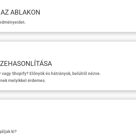
T AZ ABLAKON
redményeidet.
ZEHASONLÍTÁSA
agy Shopify? Előnyök és hátrányok, belülről nézve.
inek melyikkel érdemes.
áljak ki?