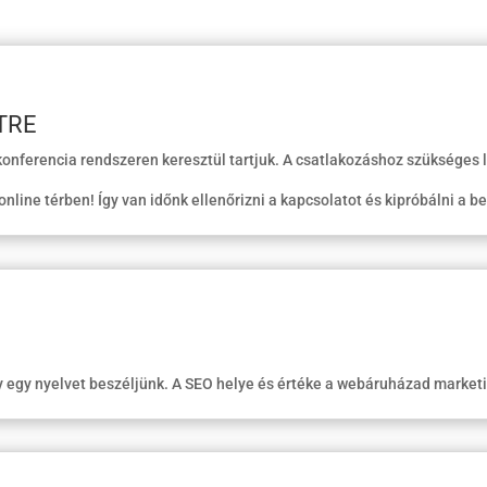
TRE
onferencia rendszeren keresztül tartjuk. A csatlakozáshoz szükséges 
line térben! Így van időnk ellenőrizni a kapcsolatot és kipróbálni a beá
 egy nyelvet beszéljünk. A SEO helye és értéke a webáruházad market