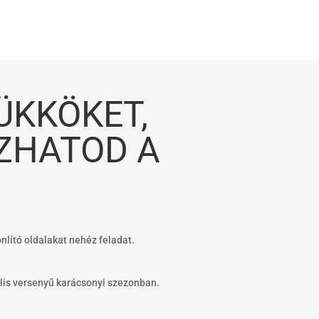
ÜKKÖKET,
ZHATOD A
nlító oldalakat nehéz feladat.
lis versenyű karácsonyi szezonban.