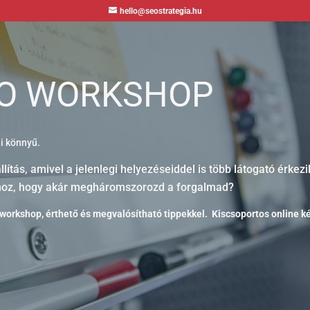
hello@seostrategia.hu
O WORKSHOP
i könnyű.
állítás, amivel a jelenlegi helyezéseiddel is több látogató érk
ahhoz, hogy akár megháromszorozd a forgalmad?
 workshop, érthető és megvalósítható tippekkel.
Kiscsoportos online k