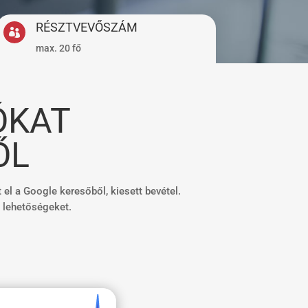
RÉSZTVEVŐSZÁM

max. 20 fő
ÓKAT
ŐL
el a Google keresőből, kiesett bevétel.
 lehetőségeket.