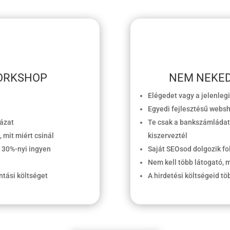
WORKSHOP
NEM NEKED
Elégedet vagy a jelenleg
Egyedi fejlesztésű websh
házat
Te csak a bankszámládat
 mit miért csinál
kiszerveztél
 30%-nyi ingyen
Saját SEOsod dolgozik f
Nem kell több látogató, 
ntási költséget
A hirdetési költségeid t