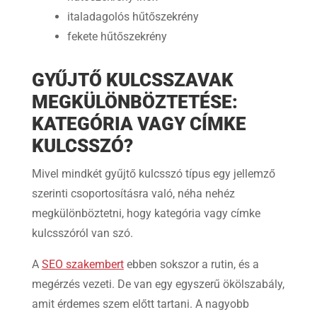
italadagolós hűtőszekrény
fekete hűtőszekrény
GYŰJTŐ KULCSSZAVAK
MEGKÜLÖNBÖZTETÉSE:
KATEGÓRIA VAGY CÍMKE
KULCSSZÓ?
Mivel mindkét gyűjtő kulcsszó típus egy jellemző
szerinti csoportosításra való, néha nehéz
megkülönböztetni, hogy kategória vagy címke
kulcsszóról van szó.
A
SEO szakembert
ebben sokszor a rutin, és a
megérzés vezeti. De van egy egyszerű ökölszabály,
amit érdemes szem előtt tartani. A nagyobb