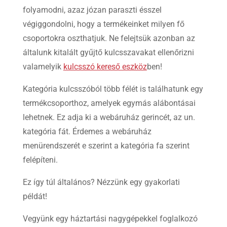
folyamodni, azaz józan paraszti ésszel
végiggondolni, hogy a termékeinket milyen fő
csoportokra oszthatjuk. Ne felejtsük azonban az
általunk kitalált gyűjtő kulcsszavakat ellenőrizni
valamelyik
kulcsszó kereső eszköz
ben!
Kategória kulcsszóból több félét is találhatunk egy
termékcsoporthoz, amelyek egymás alábontásai
lehetnek. Ez adja ki a webáruház gerincét, az un.
kategória fát. Érdemes a webáruház
menürendszerét e szerint a kategória fa szerint
felépíteni.
Ez így túl általános? Nézzünk egy gyakorlati
példát!
Vegyünk egy háztartási nagygépekkel foglalkozó