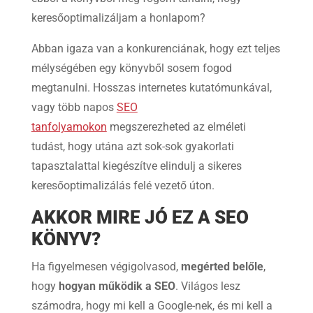
keresőoptimalizáljam a honlapom?
Abban igaza van a konkurenciának, hogy ezt teljes
mélységében egy könyvből sosem fogod
megtanulni. Hosszas internetes kutatómunkával,
vagy több napos
SEO
tanfolyamokon
megszerezheted az elméleti
tudást, hogy utána azt sok-sok gyakorlati
tapasztalattal kiegészítve elindulj a sikeres
keresőoptimalizálás felé vezető úton.
AKKOR MIRE JÓ EZ A SEO
KÖNYV?
Ha figyelmesen végigolvasod,
megérted belőle
,
hogy
hogyan működik a SEO
. Világos lesz
számodra, hogy mi kell a Google-nek, és mi kell a