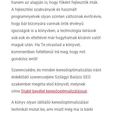
hanem az alapján is, hogy főként fejlesztők írták.
A fejlesztési szabványok és használt
programnyelvek olyan szinten változnak évről-évre,
hogy bár bizonyára vannak örök érvényű
igazságok is a könyvben, a technológia leírások
sok-sok év elteltével már hagyhatnak kívánni valót
maguk után. Ha Te olvastad a könyvet,
kommentben feltétlenül írd meg, hogy mit
gondolsz erről!
Szerencsédre, és minden keresőoptimalizálás iránt
érdeklődő szerencséjére Szilágyi Balázs SEO
szakember megírta első könyvét, melynek
címe
Stabil bevétel keresőoptimalizálással
.
A könyv olyan időtálló keresőoptimalizálási
technikát mutat be, ami miatt még ma is bárki