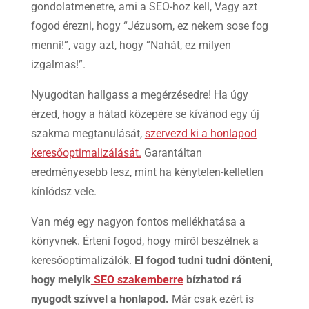
gondolatmenetre, ami a SEO-hoz kell, Vagy azt
fogod érezni, hogy “Jézusom, ez nekem sose fog
menni!”, vagy azt, hogy “Nahát, ez milyen
izgalmas!”.
Nyugodtan hallgass a megérzésedre! Ha úgy
érzed, hogy a hátad közepére se kívánod egy új
szakma megtanulását,
szervezd ki a honlapod
keresőoptimalizálását.
Garantáltan
eredményesebb lesz, mint ha kénytelen-kelletlen
kínlódsz vele.
Van még egy nagyon fontos mellékhatása a
könyvnek. Érteni fogod, hogy miről beszélnek a
keresőoptimalizálók.
El fogod tudni tudni dönteni,
hogy melyik
SEO szakemberre
bízhatod rá
nyugodt szívvel a honlapod.
Már csak ezért is