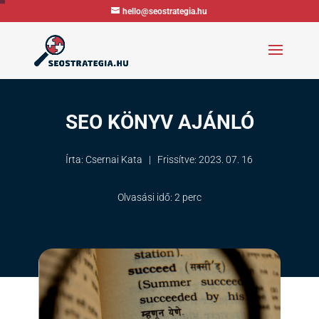
hello@seostrategia.hu
SEO KÖNYV AJÁNLÓ
Írta: Csernai Kata
|
Frissítve:
2023. 07. 16
Olvasási idő:
2 perc