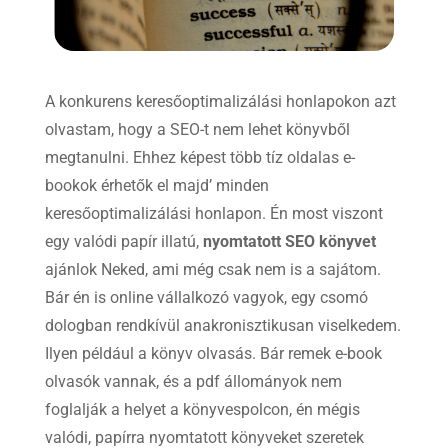
A konkurens keresőoptimalizálási honlapokon azt
olvastam, hogy a SEO-t nem lehet könyvből
megtanulni. Ehhez képest több tíz oldalas e-
bookok érhetők el majd’ minden
keresőoptimalizálási honlapon. Én most viszont
egy valódi papír illatú,
nyomtatott SEO könyvet
ajánlok Neked, ami még csak nem is a sajátom.
Bár én is online vállalkozó vagyok, egy csomó
dologban rendkívül anakronisztikusan viselkedem.
Ilyen például a könyv olvasás. Bár remek e-book
olvasók vannak, és a pdf állományok nem
foglalják a helyet a könyvespolcon, én mégis
valódi, papírra nyomtatott könyveket szeretek