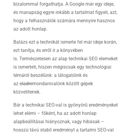
bizalommal forgathatja. A Google már egy ideje,
és manapság egyre inkább a tartalmat figyeli, azt,
hogy a felhasználók számára mennyire hasznos
az adott honlap.
Balázs ezt a technikát ismerte fel már ideje korán,
ezt tanítja, és erről ír a könyvében
is. Természetesen az alap technikai SEO elemeket
is ismerteti, hiszen mégiscsak egy technológiai
témáról beszélünk: a látogatóink és
az
eladni
mondanivalónk között gépek
közvetítenek.
Bár a technikai SEO-val is gyönyörű eredményeket
lehet elérni – főként, ha az adott honlap
alapbeállításai hiányoznak, vagy hibásak –
hosszú távú stabil eredményt a tartalmi SEO-val