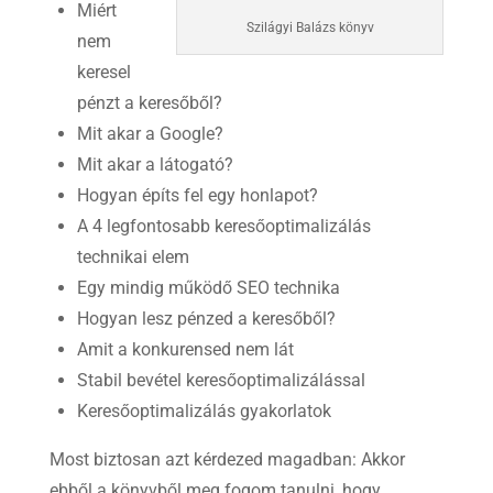
Miért
Szilágyi Balázs könyv
nem
keresel
pénzt a keresőből?
Mit akar a Google?
Mit akar a látogató?
Hogyan építs fel egy honlapot?
A 4 legfontosabb keresőoptimalizálás
technikai elem
Egy mindig működő SEO technika
Hogyan lesz pénzed a keresőből?
Amit a konkurensed nem lát
Stabil bevétel keresőoptimalizálással
Keresőoptimalizálás gyakorlatok
Most biztosan azt kérdezed magadban: Akkor
ebből a könyvből meg fogom tanulni, hogy