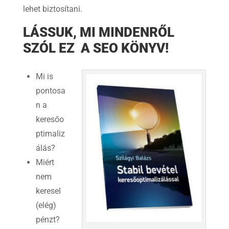
lehet biztosítani.
LÁSSUK, MI MINDENRŐL
SZÓL EZ A SEO KÖNYV!
Mi is
pontosa
n a
keresőo
ptimaliz
álás?
Miért
nem
keresel
(elég)
pénzt?