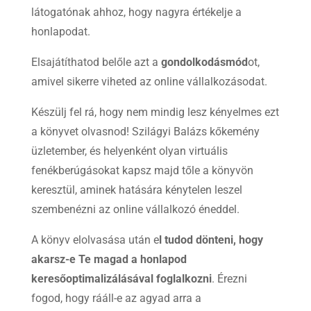
látogatónak ahhoz, hogy nagyra értékelje a
honlapodat.
Elsajátíthatod belőle azt a
gondolkodásmód
ot,
amivel sikerre viheted az online vállalkozásodat.
Készülj fel rá, hogy nem mindig lesz kényelmes ezt
a könyvet olvasnod! Szilágyi Balázs kőkemény
üzletember, és helyenként olyan virtuális
fenékberúgásokat kapsz majd tőle a könyvön
keresztül, aminek hatására kénytelen leszel
szembenézni az online vállalkozó éneddel.
A könyv elolvasása után e
l tudod dönteni, hogy
akarsz-e
Te magad a honlapod
keresőoptimalizálásával foglalkozni
. Érezni
fogod, hogy rááll-e az agyad arra a