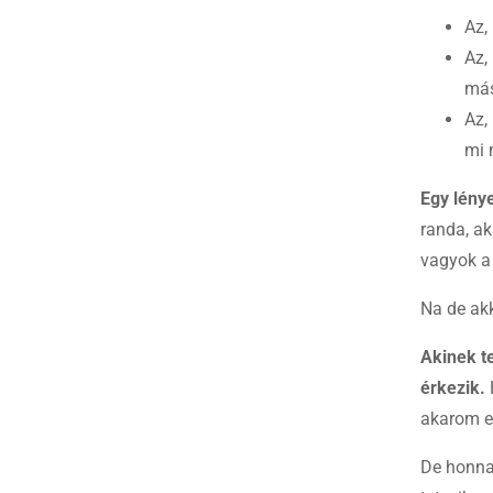
Az,
Az,
más
Az,
mi 
Egy lény
randa, ak
vagyok a
Na de akk
Akinek te
érkezik.
H
akarom e
De honnan