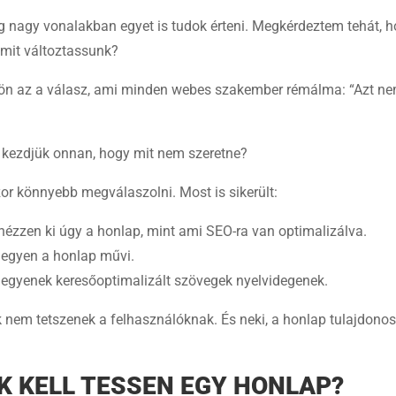
 nagy vonalakban egyet is tudok érteni. Megkérdeztem tehát, h
 mit változtassunk?
 jön az a válasz, ami minden webes szakember rémálma: “Azt n
 kezdjük onnan, hogy mit nem szeretne?
or könnyebb megválaszolni. Most is sikerült:
nézzen ki úgy a honlap, mint ami SEO-ra van optimalizálva.
legyen a honlap művi.
legyenek keresőoptimalizált szövegek nyelvidegenek.
 nem tetszenek a felhasználóknak. És neki, a honlap tulajdono
K KELL TESSEN EGY HONLAP?