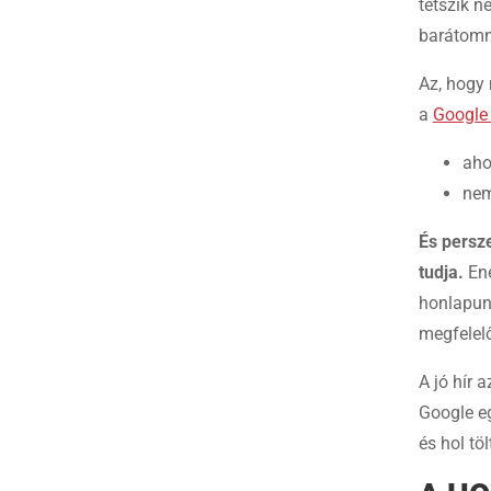
tetszik n
barátomn
Az, hogy 
a
Google 
aho
nem
És persze
tudja.
Ené
honlapunk
megfelelő
A jó hír 
Google eg
és hol tö