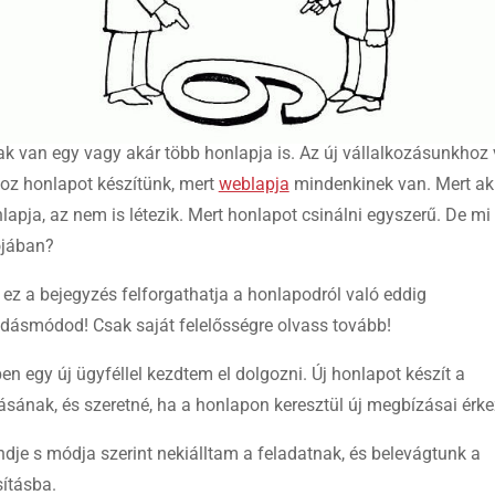
k van egy vagy akár több honlapja is. Az új vállalkozásunkhoz
oz honlapot készítünk, mert
weblapja
mindenkinek van. Mert ak
lapja, az nem is létezik. Mert honlapot csinálni egyszerű. De mi
ójában?
 ez a bejegyzés felforgathatja a honlapodról való eddig
dásmódod! Csak saját felelősségre olvass tovább!
n egy új ügyféllel kezdtem el dolgozni. Új honlapot készít a
ásának, és szeretné, ha a honlapon keresztül új megbízásai érk
dje s módja szerint nekiálltam a feladatnak, és belevágtunk a
ításba.