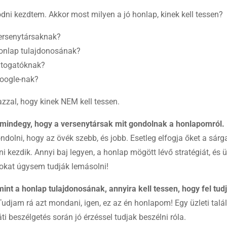
ni kezdtem. Akkor most milyen a jó honlap, kinek kell tessen?
ersenytársaknak?
onlap tulajdonosának?
átogatóknak?
oogle-nak?
zal, hogy kinek NEM kell tessen.
 mindegy, hogy a versenytársak mit gondolnak a honlapomról.
ndolni, hogy az övék szebb, és jobb. Esetleg elfogja őket a sárga
i kezdik. Annyi baj legyen, a honlap mögött lévő stratégiát, és ü
okat úgysem tudják lemásolni!
nt a honlap tulajdonosának, annyira kell tessen, hogy fel tu
udjam rá azt mondani, igen, ez az én honlapom! Egy üzleti talá
ti beszélgetés során jó érzéssel tudjak beszélni róla.