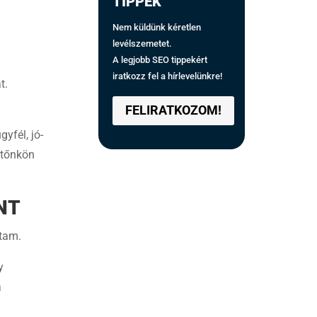
TIPPEK
Nem küldünk kéretlen
levélszemetet.
A legjobb SEO tippekért
iratkozz fel a hírlevelünkre!
t.
FELIRATKOZOM!
yfél, jó-
ttőnkön
NT
tam.
y
a