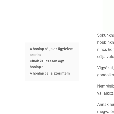
Sokunkna
hobbinkh
A honlap célja az ügyfelem
nincs hon
szerint
célja val
Kinek kell tessen egy
honlap?
Vigyázat,
A honlap célja szerintem
gondolko
Nemrégibe
vállalkoz
Annak ren
megvalós