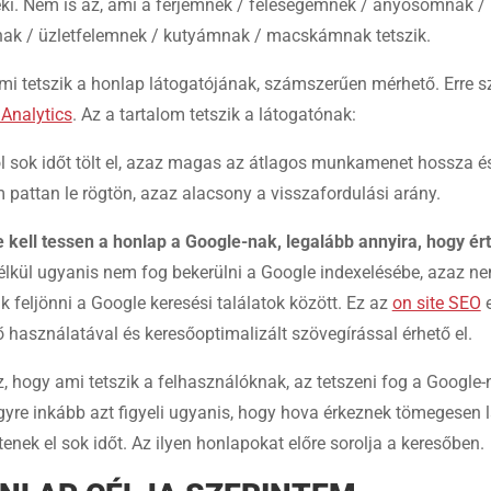
eki. Nem is az, ami a férjemnek / feleségemnek / anyósomnak /
ak / üzletfelemnek / kutyámnak / macskámnak tetszik.
mi tetszik a honlap látogatójának, számszerűen mérhető. Erre s
Analytics
. Az a tartalom tetszik a látogatónak:
l sok időt tölt el, azaz magas az átlagos munkamenet hossza é
 pattan le rögtön, azaz alacsony a visszafordulási arány.
 kell tessen a honlap a Google-nak, legalább annyira, hogy ér
lkül ugyanis nem fog bekerülni a Google indexelésébe, azaz ne
 feljönni a Google keresési találatok között. Ez az
on site SEO
e
 használatával és keresőoptimalizált szövegírással érhető el.
az, hogy ami tetszik a felhasználóknak, az tetszeni fog a Google-n
yre inkább azt figyeli ugyanis, hogy hova érkeznek tömegesen l
ltenek el sok időt. Az ilyen honlapokat előre sorolja a keresőben.