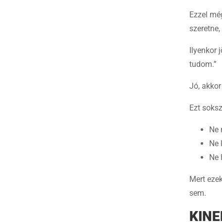
Ezzel még
szeretne,
Ilyenkor
tudom.”
Jó, akkor
Ezt soksz
Ne 
Ne 
Ne 
Mert ezek
sem.
KINE