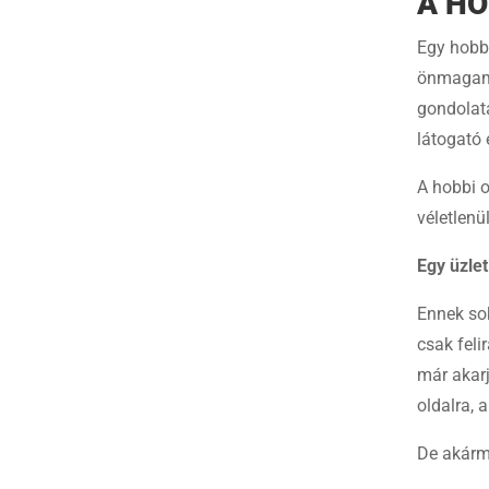
A HO
Egy hobbi
önmagam s
gondolat
látogató 
A hobbi o
véletlenü
Egy üzlet
Ennek sok
csak feli
már akarj
oldalra, 
De akárme