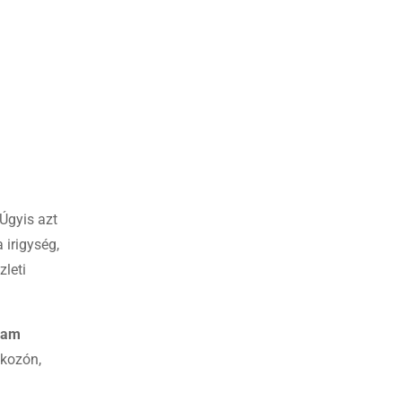
Úgyis azt
 irigység,
zleti
djam
lkozón,