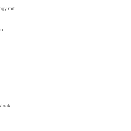
ogy mit
em
sának