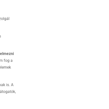
zolgál
s
telmezni
m fog a
lemek
ak is. A
átogatók,