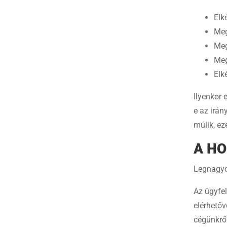
Elk
Meg
Meg
Meg
Elk
Ilyenkor 
e az irán
múlik, ez
A HO
Legnagyo
Az ügyfel
elérhetőv
cégünkrő