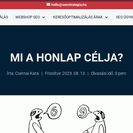
hello@seostrategia.hu
ÁLÁS
WEBSHOP SEO
KERESŐOPTIMALIZÁLÁS ÁRAK
SEO ÜGY
MI A HONLAP CÉLJA?
Írta: Csernai Kata
|
Frissítve:
2023. 08. 13
|
Olvasási idő:
3 perc