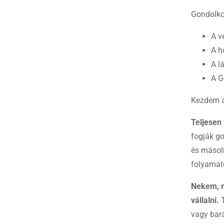
Gondolkod
A v
A h
A l
A G
Kezdem az
Teljesen
fogják go
és másoln
folyamat
Nekem, mi
vállalni.
T
vagy bará