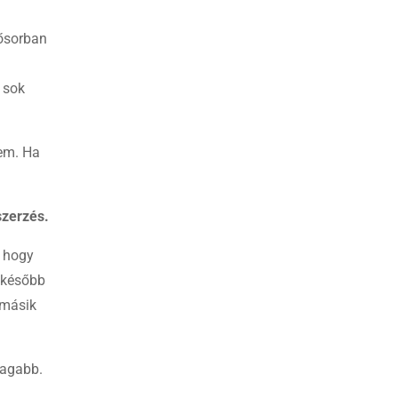
sősorban
 sok
rem. Ha
szerzés.
, hogy
y később
 másik
tagabb.