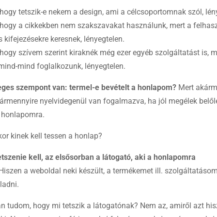
 hogy tetszik-e nekem a design, ami a célcsoportomnak szól, lén
 hogy a cikkekben nem szakszavakat használunk, mert a felhas
 kifejezésekre keresnek, lényegtelen.
 hogy szívem szerint kiraknék még ezer egyéb szolgáltatást is, m
mind-mind foglalkozunk, lényegtelen.
eges szempont van: termel-e bevételt a honlapom?
Mert akárm
ármennyire nyelvidegenül van fogalmazva, ha jól megélek belől
 honlapomra.
or kinek kell tessen a honlap?
tszenie kell, az elsősorban a látogató, aki a honlapomra
iszen a weboldal neki készült, a termékemet ill. szolgáltatásom
ladni.
 tudom, hogy mi tetszik a látogatónak? Nem az, amiről azt hi