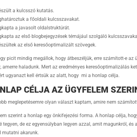
észült a kulcsszó kutatás.
határoztuk a főoldali kulcsszavakat.
kapta a javasolt oldalstruktúrát.
kapta az első blogbejegyzések témájául szolgáló kulcsszavaka
észültek az első keresőoptimalizált szövegek.
egy picit mindig megállok, hogy átbeszéljük, erre számított-e az üg
y, amerre haladunk. Mert az eredményes keresőoptimalizálás ke
ért ugyanazt kell értsük az alatt, hogy mi a honlap célja.
NLAP CÉLJA AZ ÜGYFELEM SZERI
bb meglepetésemre olyan választ kaptam, amire nem számítot
em szerint a honlap egy önkifejezési forma. A honlap célja, hog
é tegyen, de ez egyensúlyban legyen azzal, amit magunkról, és 
l mutatni akarunk.