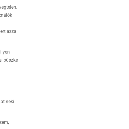
yegtelen.
ználók
ert azzal
ilyen
e, büszke
at neki
szem,