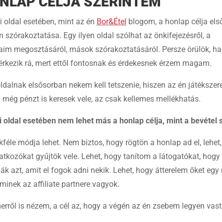
NLAP CÉLJA SZERINTEM
 oldal esetében, mint az én
Bor&Étel
blogom, a honlap célja el
zórakoztatása. Egy ilyen oldal szólhat az önkifejezésről, a
aim megosztásáról, mások szórakoztatásáról. Persze örülök, ha
érkezik rá, mert ettől fontosnak és érdekesnek érzem magam.
ldalnak elsősorban nekem kell tetszenie, hiszen az én játéksze
l még pénzt is keresek vele, az csak kellemes mellékhatás.
i oldal esetében nem lehet más a honlap célja, mint a bevétel 
féle módja lehet. Nem biztos, hogy rögtön a honlap ad el, lehet
ratkozókat gyűjtök vele. Lehet, hogy tanítom a látogatókat, hog
ák azt, amit el fogok adni nekik. Lehet, hogy átterelem őket egy
aminek az affiliate partnere vagyok.
rről is nézem, a cél az, hogy a végén az én zsebem legyen vas